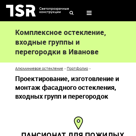
Skip
to
Menu
content
Комплексное остекление,
входные группы и
перегородки в Иванове
Алюминиевое остекление
»
Портфолио
»
Проектирование, изготовление и
монтаж фасадного остекления,
входных групп и перегородок
ПАНСИОНАТ ДЛЯ ПОЖИЛЫХ