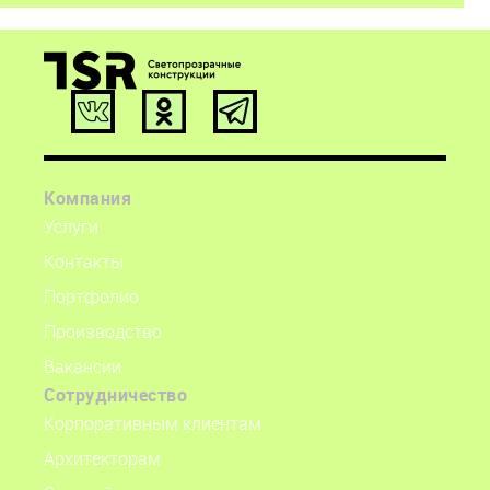
ООО «ТСР Остекление»
info@tsr.glass
9:00-18:00 пн-пт.
Компания
153027, Иваново,
Услуги
ул. Павла Большевикова д. 27, литер А62
Контакты
56.970098, 41.052182
Портфолио
Производство
Вакансии
Сотрудничество
Корпоративным клиентам
Архитекторам