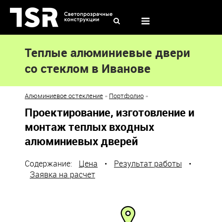
Skip
to
Menu
content
Теплые алюминиевые двери
со стеклом в Иванове
Алюминиевое остекление
»
Портфолио
»
Проектирование, изготовление и
монтаж теплых входных
алюминиевых дверей
Содержание:
Цена
•
Результат работы
•
Заявка на расчет