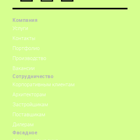
info@tsr.glass
9:00-18:00 пн-пт.
Компания
153027, Иваново,
Услуги
ул. Павла Большевикова д. 27, литер А62
Контакты
56.970098, 41.052182
Портфолио
Производство
Вакансии
Сотрудничество
Корпоративным клиентам
Архитекторам
Застройщикам
Поставщикам
Дилерам
Фасадное